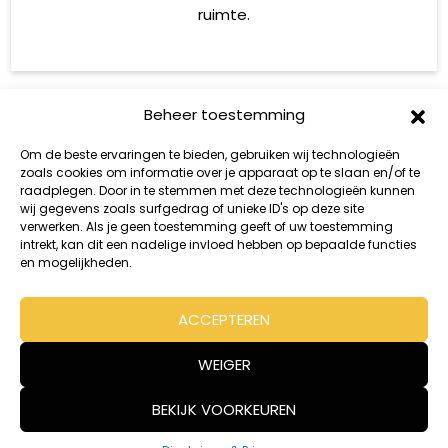
ruimte.
Beheer toestemming
Om de beste ervaringen te bieden, gebruiken wij technologieën
zoals cookies om informatie over je apparaat op te slaan en/of te
raadplegen. Door in te stemmen met deze technologieën kunnen
wij gegevens zoals surfgedrag of unieke ID's op deze site
verwerken. Als je geen toestemming geeft of uw toestemming
intrekt, kan dit een nadelige invloed hebben op bepaalde functies
en mogelijkheden.
ACCEPTEREN
WEIGER
© 2026 - Malaj Projects
BEKIJK VOORKEUREN
Disclaimer & Privacy
Cookies beheren